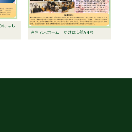
 かけはし
有料老人ホーム かけはし第94号