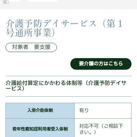
業）
介
介護予防デイサービス（第１
護
付
号通所事業）
有
料
老
対象者 要支援
人
ホ
ー
要介護の方はこちら
ム
施
介護給付算定にかかわる体制等（介護予防デイサ
設
ービス）
の
ご
案
内
有り
入浴介助体制
入
対応不可（ご相談下
居
若年性認知症利用者受入体制
さい。）
の