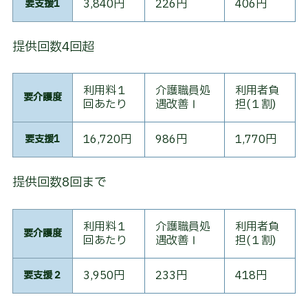
3,840円
226円
406円
要支援1
方
式
料
金
提供回数4回超
シ
ョ
利用料１
介護職員処
利用者負
要介護度
ー
回あたり
遇改善Ⅰ
担(１割)
ト
ス
テ
16,720円
986円
1,770円
要支援1
イ
提供回数8回まで
デ
イ
サ
ー
利用料１
介護職員処
利用者負
要介護度
ビ
回あたり
遇改善Ⅰ
担(１割)
ス
3,950円
233円
418円
要支援２
地
域
密