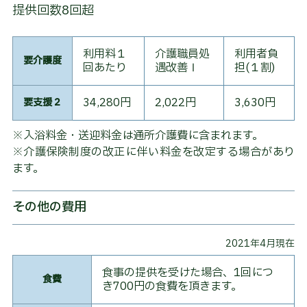
提供回数8回超
着
型
通
所
利用料１
介護職員処
利用者負
介
要介護度
回あたり
遇改善Ⅰ
担(１割)
護
（要
介
34,280円
2,022円
3,630円
要支援２
護）
※入浴料金・送迎料金は通所介護費に含まれます。
介
※介護保険制度の改正に伴い料金を改定する場合があり
護
予
ます。
防
デ
イ
その他の費用
サ
ー
ビ
2021年4月現在
ス
（要
食事の提供を受けた場合、1回につ
支
食費
き700円の食費を頂きます。
援）