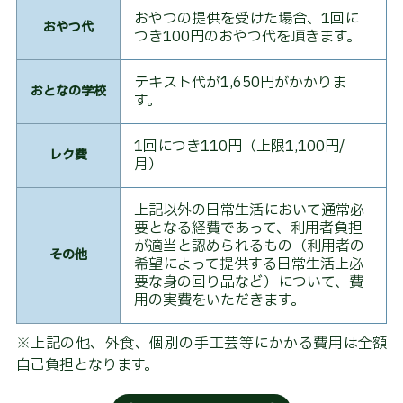
おやつの提供を受けた場合、1回に
福
おやつ代
つき100円のおやつ代を頂きます。
祉
用
具
テキスト代が1,650円がかかりま
レ
おとなの学校
す。
ン
タ
ル・
1回につき110円（上限1,100円/
販
レク費
月）
売
上記以外の日常生活において通常必
福
祉
要となる経費であって、利用者負担
用
が適当と認められるもの（利用者の
その他
具
希望によって提供する日常生活上必
貸
要な身の回り品など）について、費
与
用の実費をいただきます。
特
※上記の他、外食、個別の手工芸等にかかる費用は全額
定
自己負担となります。
福
祉
用