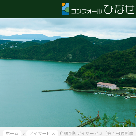
コ
ン
フ
ォ
ー
ル
ひ
な
せ
HOME
お
問
合
せ
ア
ク
セ
ス・
会
社
概
ホーム
>
デイサービス
介護予防デイサービス（第１号通所事
要