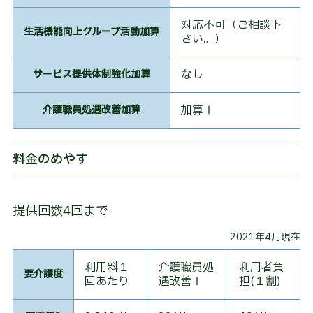
ご
案
対応不可（ご相談下
内
生活機能向上グループ活動加算
さい。）
入
居
なし
サービス提供体制強化加算
ま
で
加算Ⅰ
介護職員処遇改善加算
の
流
れ
料金のめやす
一
時
金
方
提供回数4回まで
式
料
2021年4月現在
金
利用料１
介護職員処
利用者負
要介護度
回あたり
遇改善Ⅰ
担(１割)
月
払
い