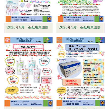
着
型
通
所
介
護
2026年6月 福祉用具通信
2026年5月 福祉用具通信
（要
介
護）
介
護
予
防
デ
イ
サ
ー
ビ
ス
（要
支
援）