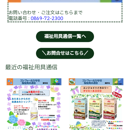
方
式
お問い合わせ・ご注文はこちらまで
料
金
電話番号 :
0869-72-2300
シ
福祉用具通信一覧へ
ョ
ー
ト
ス
＼お問合せはこちら／
テ
イ
最近の福祉用具通信
デ
イ
サ
ー
ビ
ス
地
域
密