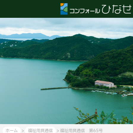
コ
ン
フ
ォ
ー
ル
ひ
な
せ
HOME
お
問
合
せ
ア
ク
セ
ス・
会
社
概
ホーム
>
福祉用具通信
> 福祉用具通信 第65号
要