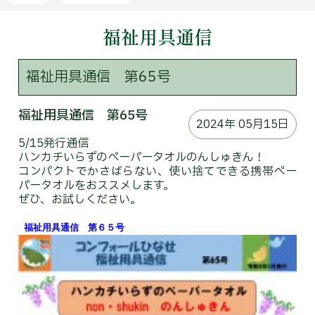
福祉用具通信
介
護
付
有
福祉用具通信 第65号
料
老
人
福祉用具通信 第65号
ホ
2024年 05月15日
ー
5/15発行通信
ム
ハンカチいらずのペーパータオルのんしゅきん！
コンパクトでかさばらない、使い捨てできる携帯ペー
施
パータオルをおススメします。
設
ぜひ、お試しください。
の
ご
福祉用具通信　第６５号
案
内
入
居
の