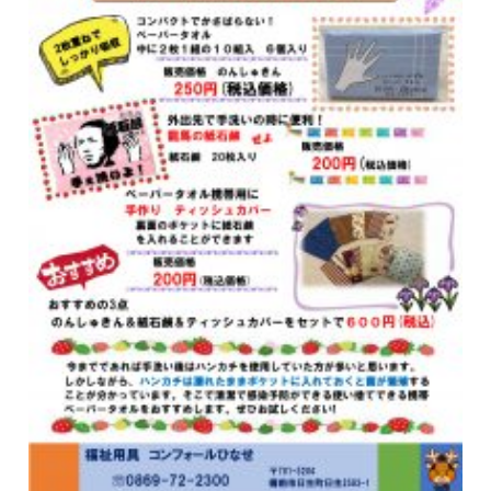
ご
案
内
入
居
ま
で
の
流
れ
一
時
金
方
式
料
金
月
払
い